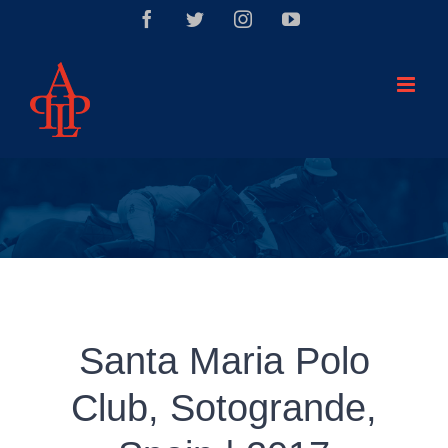
Saltar
Facebook
Twitter
Instagram
YouTube
al
contenido
Santa Maria Polo
Club, Sotogrande,