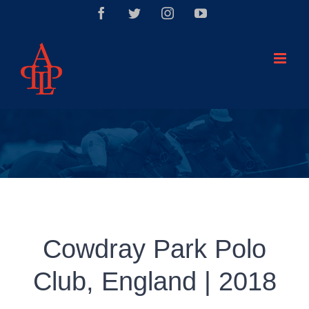
Saltar
Facebook
Twitter
Instagram
YouTube
al
contenido
Cowdray Park Polo
Club, England | 2018